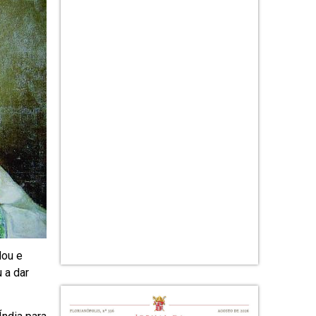
dou e
 a dar