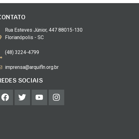
CONTATO
Rua Esteves Júnior, 447 88015-130
Florianópolis - SC
(48) 3224-4799
imprensa@arquifln.org.br
REDES SOCIAIS