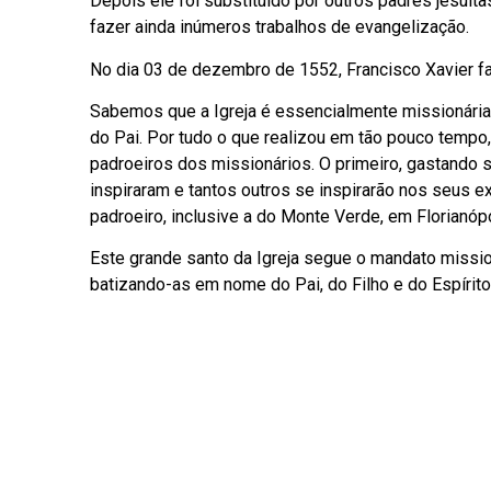
Depois ele foi substituído por outros padres jesuít
fazer ainda inúmeros trabalhos de evangelização.
No dia 03 de dezembro de 1552, Francisco Xavier fal
Sabemos que a Igreja é essencialmente missionária
do Pai. Por tudo o que realizou em tão pouco tempo,
padroeiros dos missionários. O primeiro, gastando s
inspiraram e tantos outros se inspirarão nos seus
padroeiro, inclusive a do Monte Verde, em Florianópo
Este grande santo da Igreja segue o mandato mission
batizando-as em nome do Pai, do Filho e do Espírito