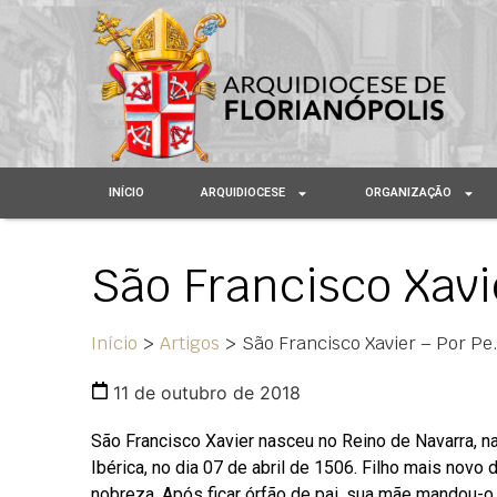
INÍCIO
ARQUIDIOCESE
ORGANIZAÇÃO
São Francisco Xavi
Início
>
Artigos
>
São Francisco Xavier – Por Pe
11 de outubro de 2018
São Francisco Xavier
nasceu no Reino de Navarra, n
Ibérica, no dia 07 de abril de 1506. Filho mais novo 
nobreza. Após ficar órfão de pai, sua mãe mandou-o