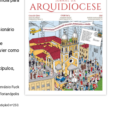
Índia para
ionário
se
vier como
ípulos,
ervásio Fuck
lorianópolis
 edição0 nº250.