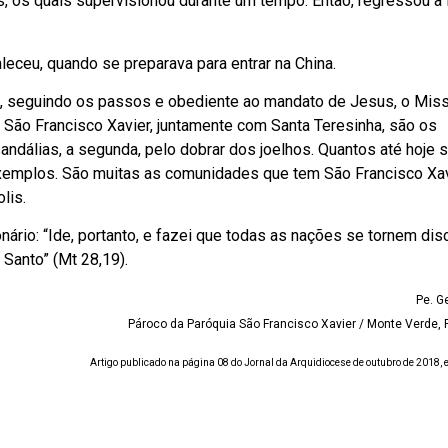
as, os quais supervisionou durante um tempo. Então, regressou à 
eceu, quando se preparava para entrar na China.
, seguindo os passos e obediente ao mandato de Jesus, o Miss
 São Francisco Xavier, juntamente com Santa Teresinha, são os
andálias, a segunda, pelo dobrar dos joelhos. Quantos até hoje 
 exemplos. São muitas as comunidades que tem São Francisco Xa
lis.
ário: “Ide, portanto, e fazei que todas as nações se tornem disc
 Santo” (Mt 28,19).
Pe. G
Pároco da Paróquia São Francisco Xavier / Monte Verde, F
Artigo publicado na página 08 do Jornal da Arquidiocese de outubro de 2018,