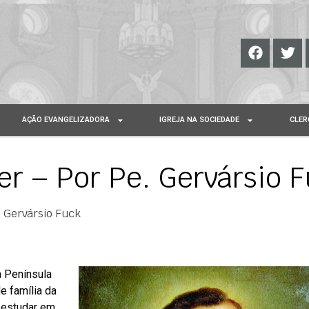
AÇÃO EVANGELIZADORA
IGREJA NA SOCIEDADE
CLER
er – Por Pe. Gervársio 
. Gervársio Fuck
a Península
de família da
 estudar em