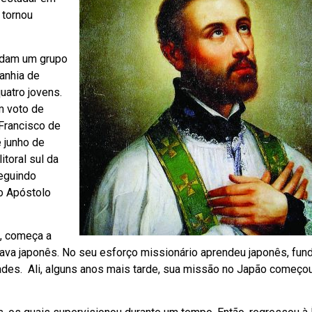
 tornou
undam um grupo
anhia de
uatro jovens.
m voto de
Francisco de
 junho de
toral sul da
seguindo
o Apóstolo
s, começa a
alava japonês. No seu esforço missionário aprendeu japonês, fun
ades. Ali, alguns anos mais tarde, sua missão no Japão começou