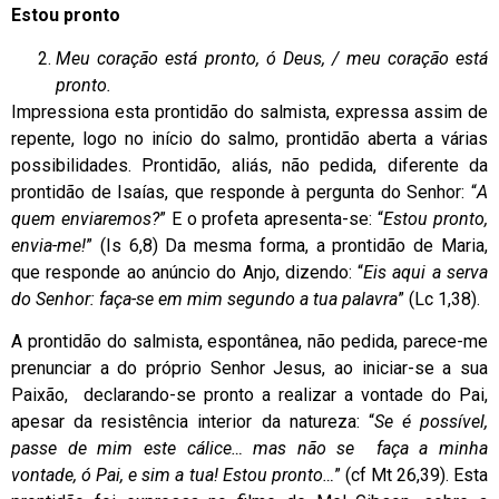
Estou pronto
Meu coração está pronto, ó Deus, / meu coração está
pronto.
Impressiona esta prontidão do salmista, expressa assim de
repente, logo no início do salmo, prontidão aberta a várias
possibilidades. Prontidão, aliás, não pedida, diferente da
prontidão de Isaías, que responde à pergunta do Senhor: “
A
quem enviaremos?
” E o profeta apresenta-se: “
Estou pronto,
envia-me!
” (Is 6,8) Da mesma forma, a prontidão de Maria,
que responde ao anúncio do Anjo, dizendo: “
Eis aqui a serva
do Senhor: faça-se em mim segundo a tua palavra
” (Lc 1,38).
A prontidão do salmista, espontânea, não pedida, parece-me
prenunciar a do próprio Senhor Jesus, ao iniciar-se a sua
Paixão, declarando-se pronto a realizar a vontade do Pai,
apesar da resistência interior da natureza: “
Se é possível,
passe de mim este cálice… mas não se faça a minha
vontade, ó Pai, e sim a tua! Estou pronto…
” (cf Mt 26,39). Esta