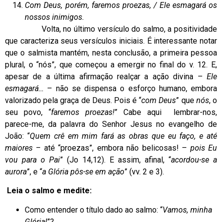
Com Deus, porém, faremos proezas, / Ele esmagará os
nossos inimigos.
Volta, no último versículo do salmo, a positividade
que caracteriza seus versículos iniciais. É interessante notar
que o salmista mantém, nesta conclusão, a primeira pessoa
plural, o “nós”, que começou a emergir no final do v. 12. E,
apesar de a última afirmação realçar a ação divina –
Ele
esmagará…
– não se dispensa o esforço humano, embora
valorizado pela graça de Deus. Pois é “
com Deus
” que
nós
, o
seu povo, “
faremos proezas!
” Cabe aqui lembrar-nos,
parece-me, da palavra do Senhor Jesus no evangelho de
João: “
Quem crê em mim fará as obras que eu faço, e até
maiores –
até “proezas”, embora não belicosas! –
pois Eu
vou para o Pai
” (Jo 14,12). E assim, afinal, “
acordou-se a
aurora
”, e “
a Glória pôs-se em ação
” (vv. 2 e 3).
Leia o salmo e medite:
Como entender o título dado ao salmo: “
Vamos, minha
Glória!
”?