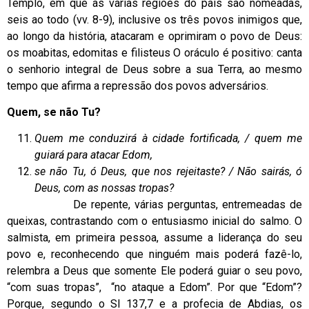
Templo, em que as várias regiões do país são nomeadas,
seis ao todo (vv. 8-9), inclusive os três povos inimigos que,
ao longo da história, atacaram e oprimiram o povo de Deus:
os moabitas, edomitas e filisteus O oráculo é positivo: canta
o senhorio integral de Deus sobre a sua Terra, ao mesmo
tempo que afirma a repressão dos povos adversários.
Quem, se não Tu?
Quem me conduzirá à cidade fortificada, / quem me
guiará para atacar Edom,
se não Tu, ó Deus, que nos rejeitaste? / Não sairás, ó
Deus, com as nossas tropas?
De repente, várias perguntas, entremeadas de
queixas, contrastando com o entusiasmo inicial do salmo. O
salmista, em primeira pessoa, assume a liderança do seu
povo e, reconhecendo que ninguém mais poderá fazê-lo,
relembra a Deus que somente Ele poderá guiar o seu povo,
“com suas tropas”, “no ataque a Edom”. Por que “Edom”?
Porque, segundo o Sl 137,7 e a profecia de Abdias, os