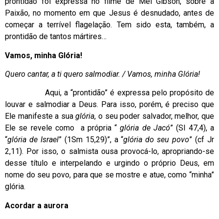
prontidão foi expressa no filme de Mel Gibson, sobre a
Paixão, no momento em que Jesus é desnudado, antes de
começar a terrível flagelação. Tem sido esta, também, a
prontidão de tantos mártires…
Vamos, minha Glória!
Quero cantar, a ti quero salmodiar. / Vamos, minha Glória!
Aqui, a “prontidão” é expressa pelo propósito de
louvar e salmodiar a Deus. Para isso, porém, é preciso que
Ele manifeste a sua
glória
, o seu poder salvador, melhor, que
Ele se revele como a própria “
glória de Jacó
” (Sl 47,4), a
“
glória de Israel
” (1Sm 15,29)”, a “
glória do seu povo
” (cf Jr
2,11). Por isso, o salmista ousa provocá-lo, apropriando-se
desse título e interpelando e urgindo o próprio Deus, em
nome do seu povo, para que se mostre e atue, como “minha”
glória.
Acordar a aurora