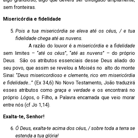
sem fronteiras.
Misericórdia e fidelidade
Pois a tua misericórdia se eleva até os céus, / e tua
fidelidade chega até as nuvens.
A razão do louvor é a
misericórdia
e a
fidelidade
sem limites – “
até os céus
”, “
até as nuvens
” – do próprio
Deus. São os atributos essenciais desse Deus aliado do
seu povo, que assim se revelou a Moisés no alto do monte
Sinai: “
Deus misericordioso e clemente, rico em misericórdia
e fidelidade…
” (Ex 34,6) No Novo Testamento, João traduzirá
esses atributos como
graça e verdade
e os encontrará no
próprio
Lógos
, o Filho, a Palavra encarnada que veio morar
entre nós (cf Jo 1,14).
Exalta-te, Senhor!
Ó Deus, exalta-te acima dos céus, / sobre toda a terra se
estenda a tua glória!