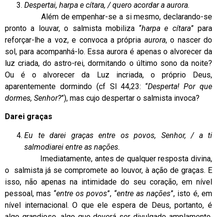
Despertai, harpa e cítara, / quero acordar a aurora.
Além de empenhar-se a si mesmo, declarando-se
pronto a louvar, o salmista mobiliza “
harpa e cítara
” para
reforçar-lhe a voz, e convoca a própria
aurora
, o nascer do
sol, para acompanhá-lo. Essa aurora é apenas o alvorecer da
luz criada, do astro-rei, dormitando o último sono da noite?
Ou é o alvorecer da Luz incriada, o próprio Deus,
aparentemente dormindo (cf Sl 44,23: “
Desperta! Por que
dormes, Senhor?
”), mas cujo despertar o salmista invoca?
Darei graças
Eu te darei graças entre os povos, Senhor, / a ti
salmodiarei entre as nações.
Imediatamente, antes de qualquer resposta divina,
o salmista já se compromete ao louvor, à ação de graças. E
isso, não apenas na intimidade do seu coração, em nível
pessoal, mas “
entre os povos
”, “
entre as nações
”, isto é, em
nível internacional. O que ele espera de Deus, portanto, é
algo grandioso, algo que deverá ser divulgado amplamente,