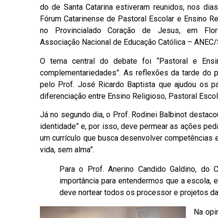
do de Santa Catarina estiveram reunidos, nos dia
Fórum Catarinense de Pastoral Escolar e Ensino Re
no Provincialado Coração de Jesus, em Flori
Associação Nacional de Educação Católica – ANEC/
O tema central do debate foi “Pastoral e Ensin
complementariedades”. As reflexões da tarde do p
pelo Prof. José Ricardo Baptista que ajudou os p
diferenciação entre Ensino Religioso, Pastoral Esco
Já no segundo dia, o Prof. Rodinei Balbinot destacou
identidade” e, por isso, deve permear as ações peda
um currículo que busca desenvolver competências e
vida, sem alma”.
Para o Prof. Anerino Candido Galdino, do C
importância para entendermos que a escola, em 
deve nortear todos os processor e projetos da
Na opin