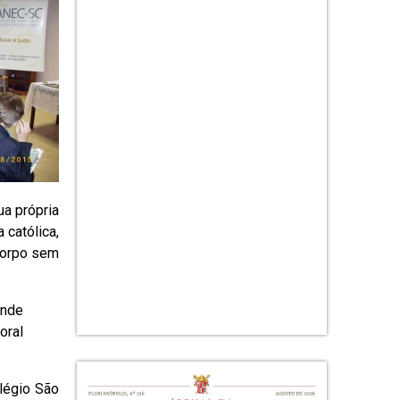
ua própria
 católica,
corpo sem
ande
oral
olégio São