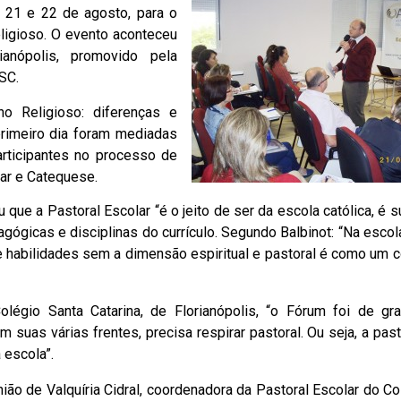
s 21 e 22 de agosto, para o
ligioso. O evento aconteceu
anópolis, promovido pela
SC.
o Religioso: diferenças e
rimeiro dia foram mediadas
articipantes no processo de
lar e Catequese.
 que a Pastoral Escolar “é o jeito de ser da escola católica, é s
gógicas e disciplinas do currículo. Segundo Balbinot: “Na escola
 habilidades sem a dimensão espiritual e pastoral é como um 
olégio Santa Catarina, de Florianópolis, “o Fórum foi de gr
suas várias frentes, precisa respirar pastoral. Ou seja, a past
 escola”.
ião de Valquíria Cidral, coordenadora da Pastoral Escolar do C