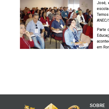
José, e
escola
Temos 
ANEC/
Parte 
Educaç
aconte
em Ro
SOBRE