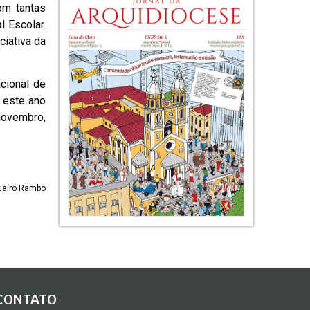
com tantas
 Escolar.
ciativa da
cional de
a este ano
novembro,
Jairo Rambo
CONTATO