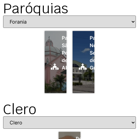
Paróquias
Paróquia
Paróquia
São
Nossa
Pedro
Senhora
de
de
Alcântara
Guadalupe
Clero
Pe.