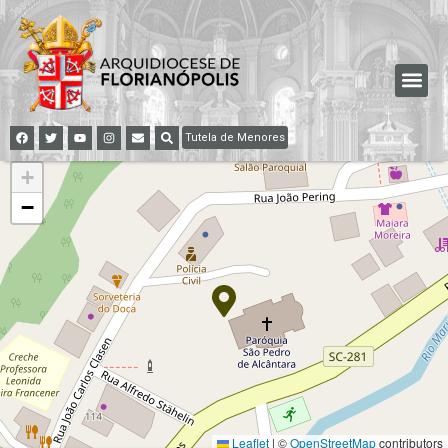
Tutela de Menores
+
−
Leaflet
|
©
OpenStreetMap
contributors