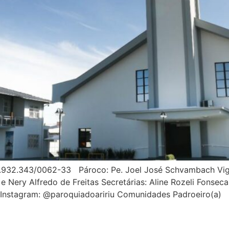
.932.343/0062-33 Pároco: Pe. Joel José Schvambach Vigá
 Nery Alfredo de Freitas Secretárias: Aline Rozeli Fonsec
sis Instagram: @paroquiadoaririu Comunidades Padroe