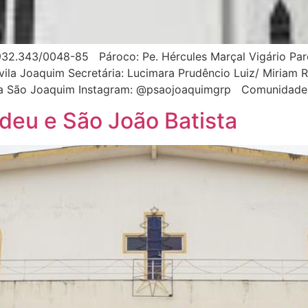
32.343/0048-85 Pároco: Pe. Hércules Marçal Vigário Paro
ila Joaquim Secretária: Lucimara Prudêncio Luiz/ Miriam R
quia São Joaquim Instagram: @psaojoaquimgrp Comuni
deu e São João Batista