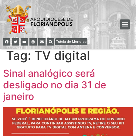
Tutela de Menores
Tag:
TV digital
Sinal analógico será
desligado no dia 31 de
janeiro