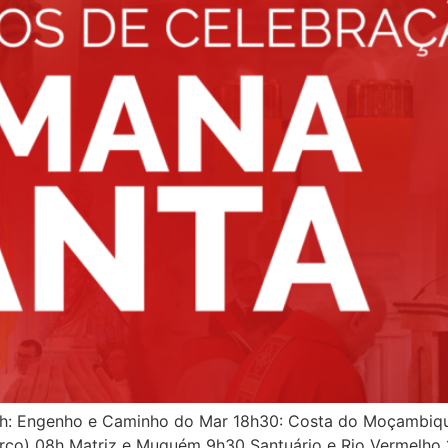
: Engenho e Caminho do Mar 18h30: Costa do Moçambique 
rço) 08h Matriz e Muquém 9h30 Santuário e Rio Vermelho 