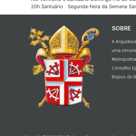
20h Santuário Segunda-feira da Semana San
SOBRE
A Arquidioc
uma circunsc
Metropolita
Conselho Ep
Bispos do Br