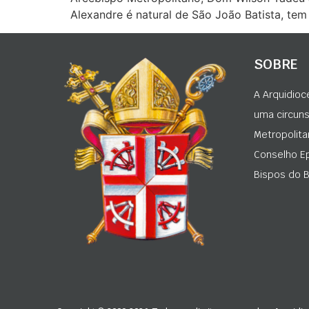
Alexandre é natural de São João Batista, tem
SOBRE
A Arquidioc
uma circunsc
Metropolita
Conselho Ep
Bispos do Br