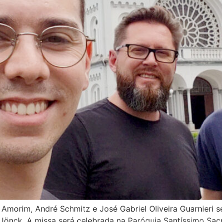
e Amorim, André Schmitz e José Gabriel Oliveira Guarnieri
önck. A missa será celebrada na Paróquia Santíssimo Sacra