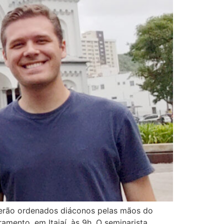
 serão ordenados diáconos pelas mãos do
mento, em Itajaí, às 9h. O seminarista