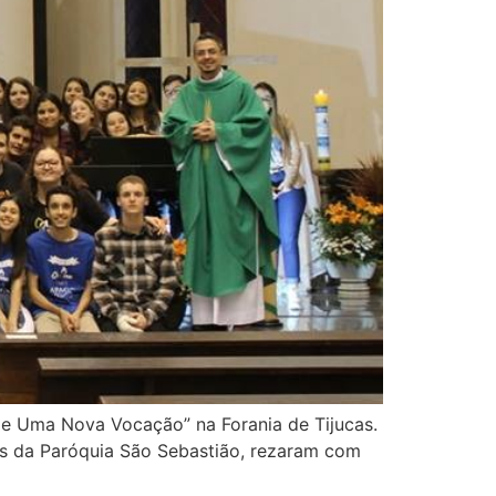
e Uma Nova Vocação” na Forania de Tijucas.
s da Paróquia São Sebastião, rezaram com