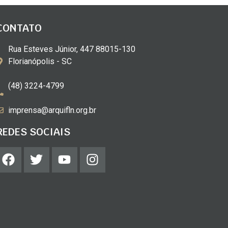
CONTATO
Rua Esteves Júnior, 447 88015-130
Florianópolis - SC
(48) 3224-4799
imprensa@arquifln.org.br
REDES SOCIAIS