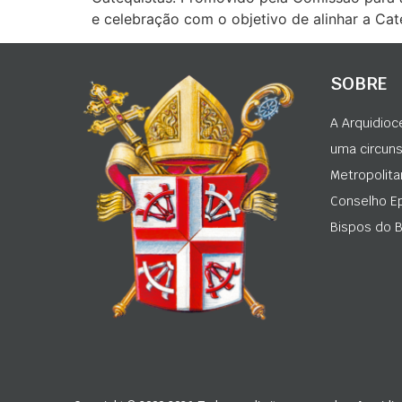
e celebração com o objetivo de alinhar a Cat
SOBRE
A Arquidioc
uma circunsc
Metropolita
Conselho Ep
Bispos do Br