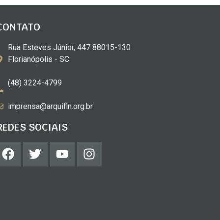
CONTATO
Rua Esteves Júnior, 447 88015-130
Florianópolis - SC
(48) 3224-4799
imprensa@arquifln.org.br
REDES SOCIAIS