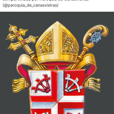
(@paroquia_de_canasvieiras)