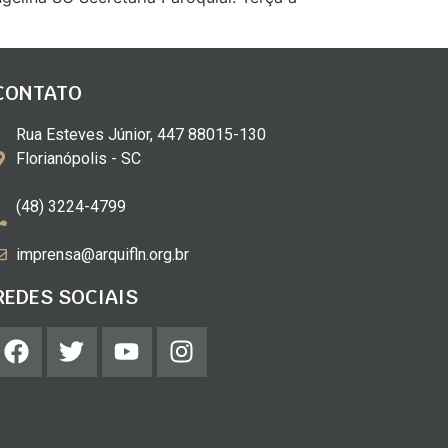
CONTATO
Rua Esteves Júnior, 447 88015-130
Florianópolis - SC
(48) 3224-4799
imprensa@arquifln.org.br
REDES SOCIAIS