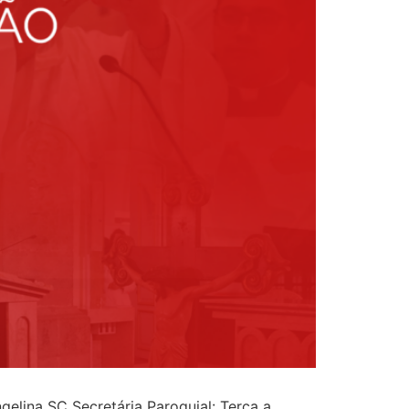
elina SC Secretária Paroquial: Terça a