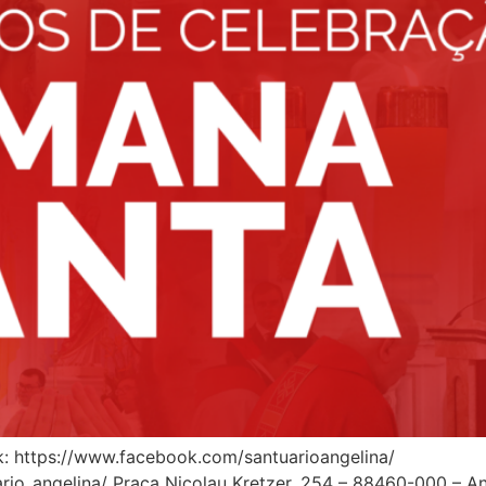
k: https://www.facebook.com/santuarioangelina/
io_angelina/ Praça Nicolau Kretzer, 254 – 88460-000 – Ang