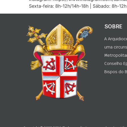
Sexta-feira: 8h-12h/14h-18h | Sábado: 8h-12
SOBRE
A Arquidioc
uma circunsc
Metropolita
Conselho Ep
Bispos do Br