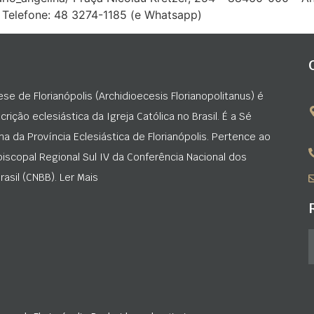
h Telefone: 48 3274-1185 (e Whatsapp)
ese de Florianópolis (Archidioecesis Florianopolitanus) é
rição eclesiástica da Igreja Católica no Brasil. É a Sé
na da Província Eclesiástica de Florianópolis. Pertence ao
iscopal Regional Sul IV da Conferência Nacional dos
asil (CNBB). Ler Mais