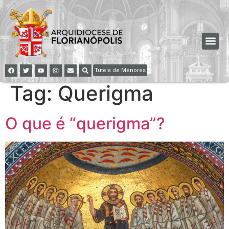
Tutela de Menores
Tag:
Querigma
O que é “querigma”?