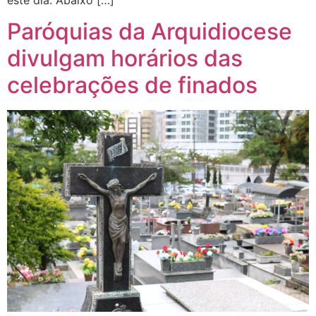
este dia. Abaixo […]
Paróquias da Arquidiocese
divulgam horários das
celebrações de finados