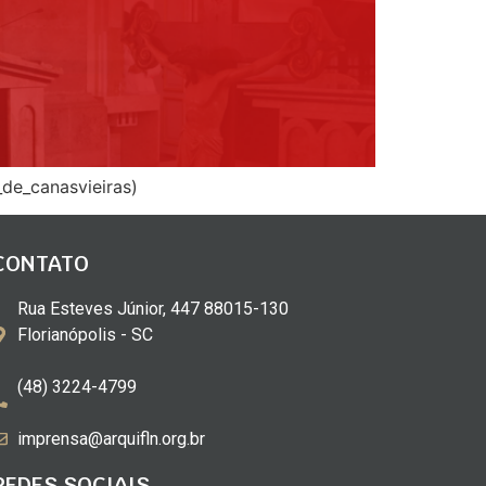
de_canasvieiras)
CONTATO
Rua Esteves Júnior, 447 88015-130
Florianópolis - SC
(48) 3224-4799
imprensa@arquifln.org.br
REDES SOCIAIS