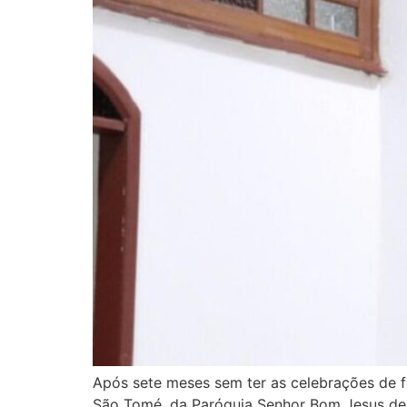
Após sete meses sem ter as celebrações de f
São Tomé, da Paróquia Senhor Bom Jesus de N