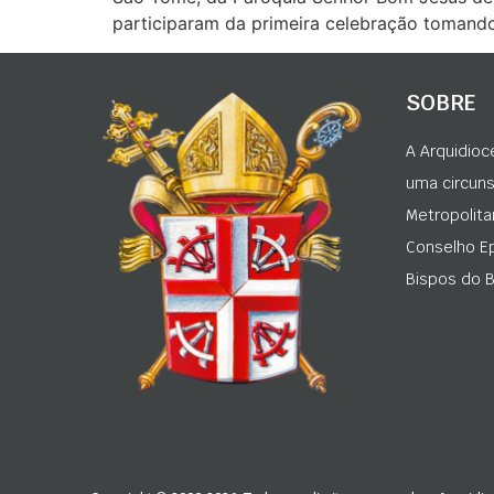
participaram da primeira celebração tomando
SOBRE
A Arquidioc
uma circunsc
Metropolita
Conselho Ep
Bispos do Br