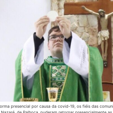
orma presencial por causa da covid-19, os fiéis das comu
azaré, de Palhoça, puderam retornar presencialmente as c