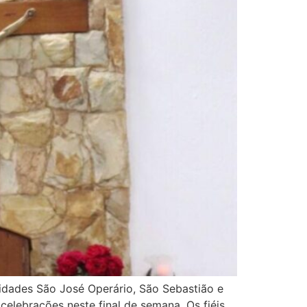
nidades São José Operário, São Sebastião e
elebrações neste final de semana. Os fiéis