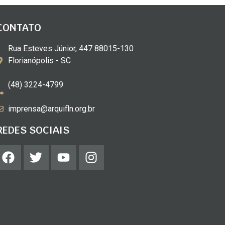
CONTATO
Rua Esteves Júnior, 447 88015-130
Florianópolis - SC
(48) 3224-4799
imprensa@arquifln.org.br
REDES SOCIAIS