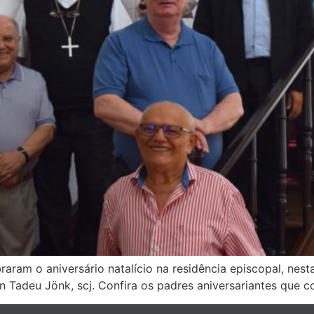
aram o aniversário natalício na residência episcopal, nest
n Tadeu Jönk, scj. Confira os padres aniversariantes que