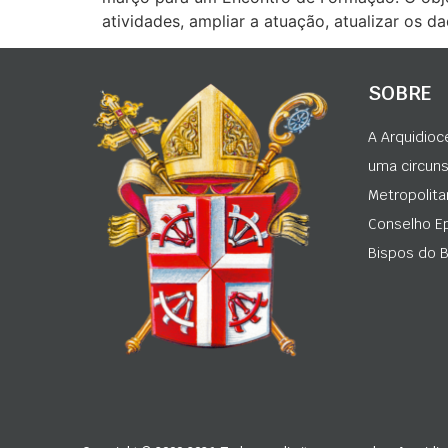
atividades, ampliar a atuação, atualizar os 
SOBRE
A Arquidioc
uma circunsc
Metropolita
Conselho Ep
Bispos do Br