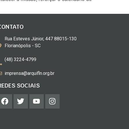
CONTATO
Rua Esteves Júnior, 447 88015-130
Florianópolis - SC
(48) 3224-4799
imprensa@arquifln.org.br
REDES SOCIAIS