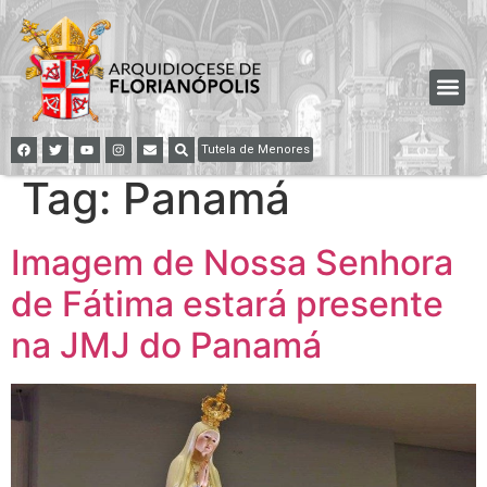
Tutela de Menores
Tag:
Panamá
Imagem de Nossa Senhora
de Fátima estará presente
na JMJ do Panamá