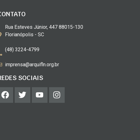
CONTATO
Rua Esteves Júnior, 447 88015-130
Florianópolis - SC
(48) 3224-4799
imprensa@arquifln.org.br
REDES SOCIAIS