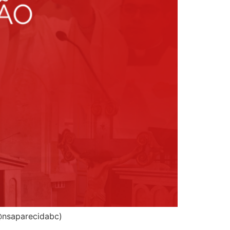
@nsaparecidabc)