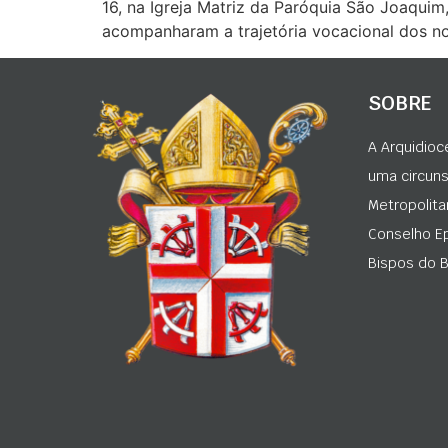
16, na Igreja Matriz da Paróquia São Joaquim
acompanharam a trajetória vocacional dos no
SOBRE
A Arquidioc
uma circunsc
Metropolita
Conselho Ep
Bispos do Br