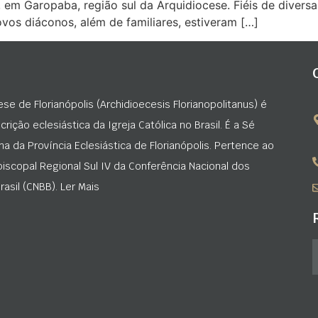
, em Garopaba, região sul da Arquidiocese. Fiéis de divers
vos diáconos, além de familiares, estiveram […]
ese de Florianópolis (Archidioecesis Florianopolitanus) é
rição eclesiástica da Igreja Católica no Brasil. É a Sé
na da Província Eclesiástica de Florianópolis. Pertence ao
iscopal Regional Sul IV da Conferência Nacional dos
asil (CNBB). Ler Mais