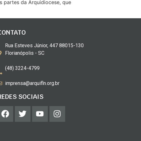
as partes da Arquidiocese, que
CONTATO
Rua Esteves Júnior, 447 88015-130
Florianópolis - SC
(48) 3224-4799
imprensa@arquifln.org.br
REDES SOCIAIS