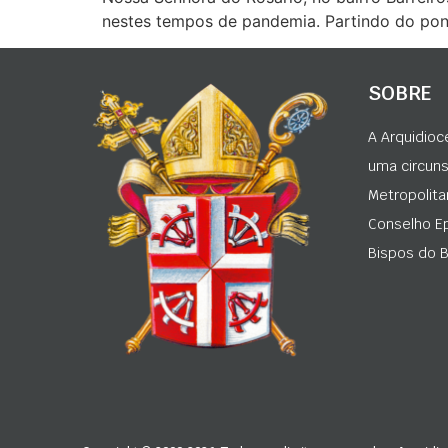
nestes tempos de pandemia. Partindo do pon
SOBRE
A Arquidioc
uma circunsc
Metropolita
Conselho Ep
Bispos do Br