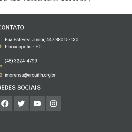
CONTATO
Rua Esteves Júnior, 447 88015-130
Florianópolis - SC
(48) 3224-4799
imprensa@arquifln.org.br
REDES SOCIAIS