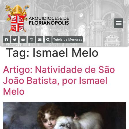
Tutela de Menores
Tag:
Ismael Melo
Artigo: Natividade de São
João Batista, por Ismael
Melo