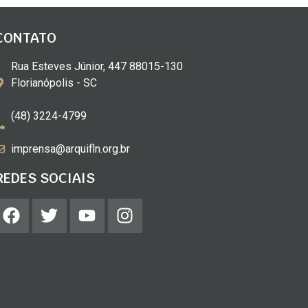
CONTATO
Rua Esteves Júnior, 447 88015-130
Florianópolis - SC
(48) 3224-4799
imprensa@arquifln.org.br
REDES SOCIAIS