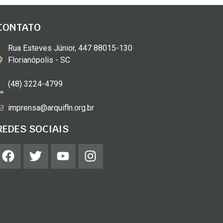
CONTATO
Rua Esteves Júnior, 447 88015-130
Florianópolis - SC
(48) 3224-4799
imprensa@arquifln.org.br
REDES SOCIAIS