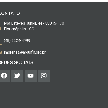
CONTATO
Rua Esteves Júnior, 447 88015-130
Florianópolis - SC
(48) 3224-4799
imprensa@arquifln.org.br
REDES SOCIAIS