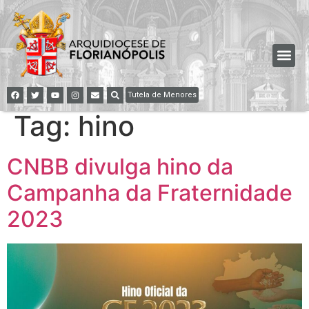
Tutela de Menores
Tag:
hino
CNBB divulga hino da
Campanha da Fraternidade
2023