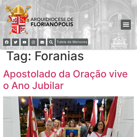
Tutela de Menores
Tag:
Foranias
Apostolado da Oração vive
o Ano Jubilar