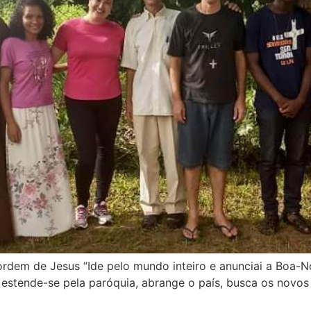
dem de Jesus “Ide pelo mundo inteiro e anunciai a Boa-Nov
estende-se pela paróquia, abrange o país, busca os novos 