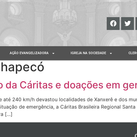
AÇÃO EVANGELIZADORA
IGREJA NA SOCIEDADE
CLER
Chapecó
 da Cáritas e doações em ger
e até 240 km/h devastou localidades de Xanxerê e dos mun
situação de emergência, a Cáritas Brasileira Regional Sant
ra […]