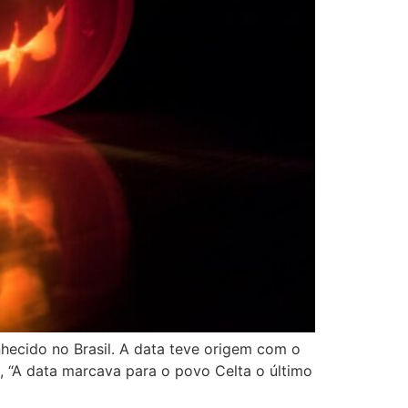
ecido no Brasil. A data teve origem com o
 “A data marcava para o povo Celta o último