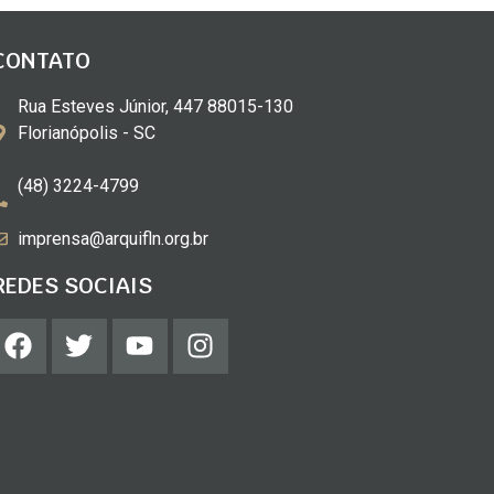
CONTATO
Rua Esteves Júnior, 447 88015-130
Florianópolis - SC
(48) 3224-4799
imprensa@arquifln.org.br
REDES SOCIAIS