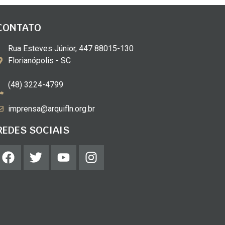
CONTATO
Rua Esteves Júnior, 447 88015-130
Florianópolis - SC
(48) 3224-4799
imprensa@arquifln.org.br
REDES SOCIAIS