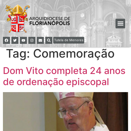
Tutela de Menores
Tag:
Comemoração
Dom Vito completa 24 anos
de ordenação episcopal