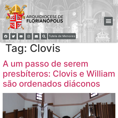
Tutela de Menores
Tag:
Clovis
A um passo de serem
presbíteros: Clovis e William
são ordenados diáconos