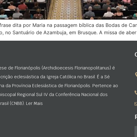
 A frase dita por Maria na passagem bíblica das Bodas de C
io, no Santuário de Azambuja, em Brusque. A missa de abert
ese de Florianópolis (Archidioecesis Florianopolitanus) é
rição eclesiástica da Igreja Católica no Brasil. É a Sé
na da Província Eclesiástica de Florianópolis. Pertence ao
iscopal Regional Sul IV da Conferência Nacional dos
asil (CNBB). Ler Mais