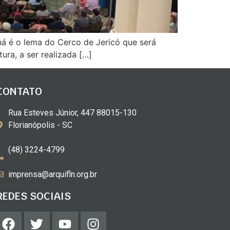
aná é o lema do Cerco de Jericó que será
ura, a ser realizada […]
CONTATO
Rua Esteves Júnior, 447 88015-130
Florianópolis - SC
(48) 3224-4799
imprensa@arquifln.org.br
REDES SOCIAIS