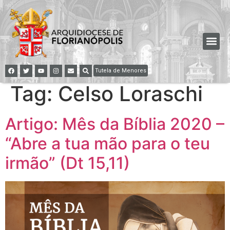
Tutela de Menores
Tag:
Celso Loraschi
Artigo: Mês da Bíblia 2020 –
“Abre a tua mão para o teu
irmão” (Dt 15,11)