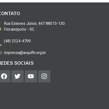
CONTATO
Rua Esteves Júnior, 447 88015-130
Florianópolis - SC
(48) 3224-4799
imprensa@arquifln.org.br
REDES SOCIAIS