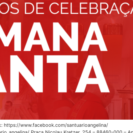
k: https://www.facebook.com/santuarioangelina/
io_angelina/ Praça Nicolau Kretzer, 254 – 88460-000 – Ang