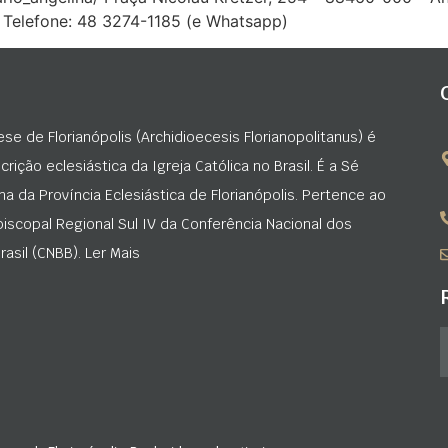
h Telefone: 48 3274-1185 (e Whatsapp)
ese de Florianópolis (Archidioecesis Florianopolitanus) é
rição eclesiástica da Igreja Católica no Brasil. É a Sé
na da Província Eclesiástica de Florianópolis. Pertence ao
iscopal Regional Sul IV da Conferência Nacional dos
asil (CNBB). Ler Mais