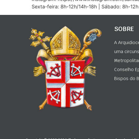
Sexta-feira: 8h-12h/14h-18h | Sábado: 8h-12
SOBRE
A Arquidioc
uma circunsc
Metropolita
Conselho Ep
Bispos do Br