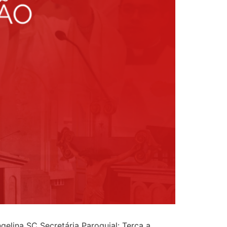
elina SC Secretária Paroquial: Terça a