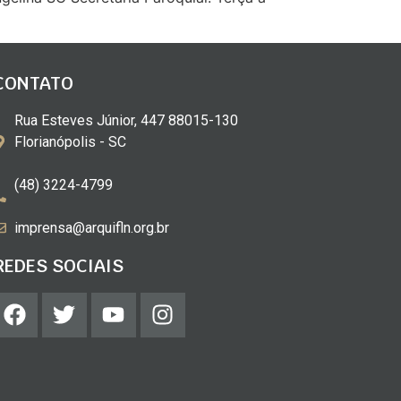
CONTATO
Rua Esteves Júnior, 447 88015-130
Florianópolis - SC
(48) 3224-4799
imprensa@arquifln.org.br
REDES SOCIAIS