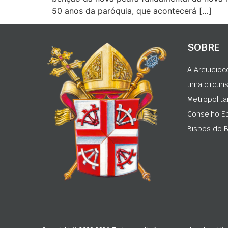
50 anos da paróquia, que acontecerá […]
SOBRE
A Arquidioc
uma circunsc
Metropolita
Conselho Ep
Bispos do Br