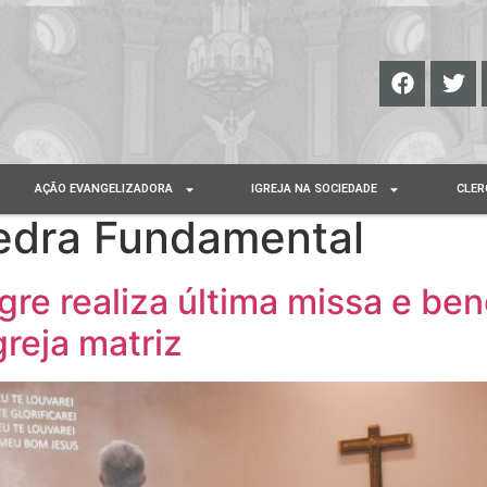
AÇÃO EVANGELIZADORA
IGREJA NA SOCIEDADE
CLER
edra Fundamental
re realiza última missa e be
reja matriz