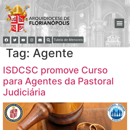
Tutela de Menores
Tag:
Agente
ISDCSC promove Curso
para Agentes da Pastoral
Judiciária