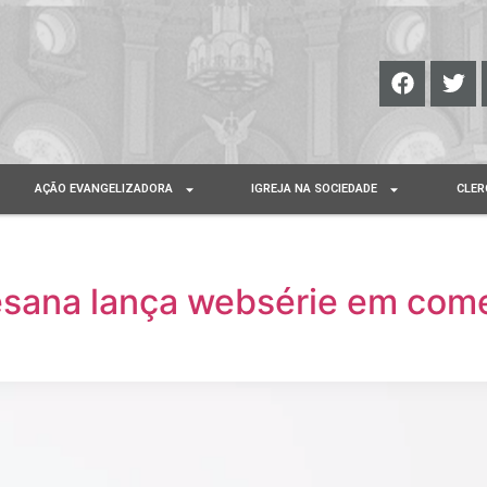
AÇÃO EVANGELIZADORA
IGREJA NA SOCIEDADE
CLER
cesana lança websérie em co