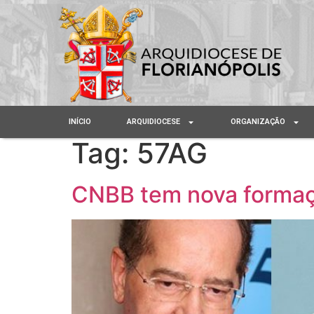
INÍCIO
ARQUIDIOCESE
ORGANIZAÇÃO
Tag:
57AG
CNBB tem nova formaç