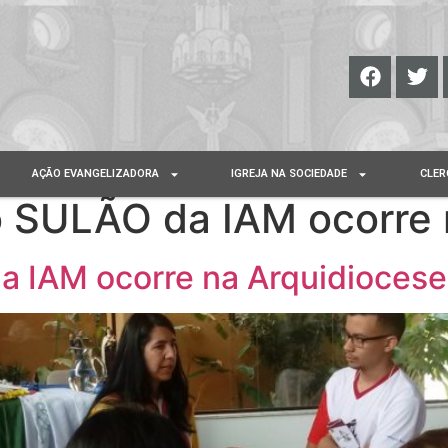
AÇÃO EVANGELIZADORA
IGREJA NA SOCIEDADE
CLER
o SULÃO da IAM ocorre 
a IAM ocorre na Arquidiocese