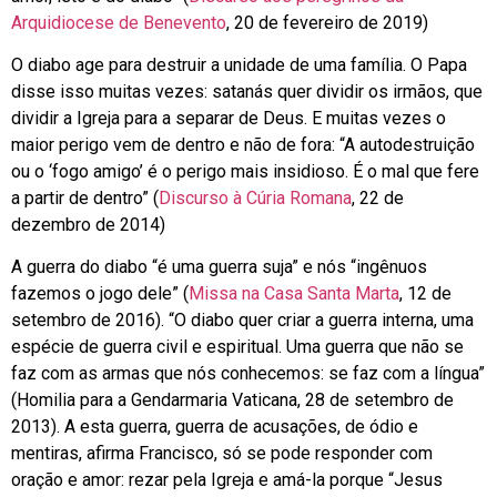
Arquidiocese de Benevento
, 20 de fevereiro de 2019)
O diabo age para destruir a unidade de uma família. O Papa
disse isso muitas vezes: satanás quer dividir os irmãos, que
dividir a Igreja para a separar de Deus. E muitas vezes o
maior perigo vem de dentro e não de fora: “A autodestruição
ou o ‘fogo amigo’ é o perigo mais insidioso. É o mal que fere
a partir de dentro” (
Discurso à Cúria Romana
, 22 de
dezembro de 2014)
A guerra do diabo “é uma guerra suja” e nós “ingênuos
fazemos o jogo dele” (
Missa na Casa Santa Marta
, 12 de
setembro de 2016). “O diabo quer criar a guerra interna, uma
espécie de guerra civil e espiritual. Uma guerra que não se
faz com as armas que nós conhecemos: se faz com a língua”
(Homilia para a Gendarmaria Vaticana, 28 de setembro de
2013). A esta guerra, guerra de acusações, de ódio e
mentiras, afirma Francisco, só se pode responder com
oração e amor: rezar pela Igreja e amá-la porque “Jesus