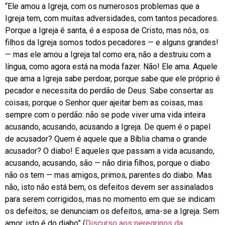
“Ele amou a Igreja, com os numerosos problemas que a
Igreja tem, com muitas adversidades, com tantos pecadores.
Porque a Igreja é santa, é a esposa de Cristo, mas nós, os
filhos da Igreja somos todos pecadores — e alguns grandes!
— mas ele amou a Igreja tal como era, não a destruiu com a
língua, como agora está na moda fazer. Não! Ele ama. Aquele
que ama a Igreja sabe perdoar, porque sabe que ele próprio é
pecador e necessita do perdão de Deus. Sabe consertar as
coisas, porque o Senhor quer ajeitar bem as coisas, mas
sempre com o perdão: não se pode viver uma vida inteira
acusando, acusando, acusando a Igreja. De quem é o papel
de acusador? Quem é aquele que a Bíblia chama o grande
acusador? O diabo! E aqueles que passam a vida acusando,
acusando, acusando, são — não diria filhos, porque o diabo
não os tem — mas amigos, primos, parentes do diabo. Mas
não, isto não está bem, os defeitos devem ser assinalados
para serem corrigidos, mas no momento em que se indicam
os defeitos, se denunciam os defeitos, ama-se a Igreja. Sem
amor, isto é do diabo” (
Discurso aos peregrinos da