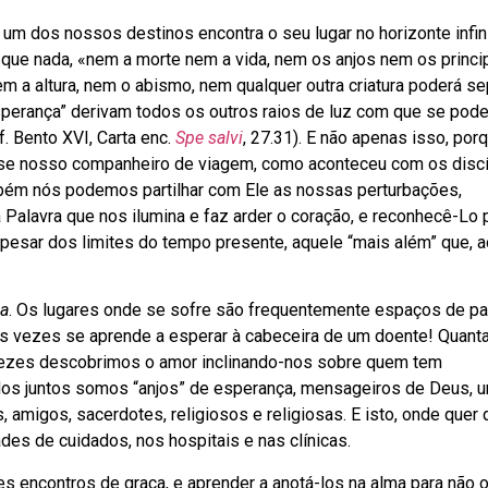
 um dos nossos destinos encontra o seu lugar no horizonte infin
que nada, «nem a morte nem a vida, nem os anjos nem os princi
m a altura, nem o abismo, nem qualquer outra criatura poderá s
esperança” derivam todos os outros raios de luz com que se pod
. Bento XVI, Carta enc.
Spe salvi
, 27.31). E não apenas isso, por
e nosso companheiro de viagem, como aconteceu com os discí
bém nós podemos partilhar com Ele as nossas perturbações,
Palavra que nos ilumina e faz arder o coração, e reconhecê-Lo 
apesar dos limites do tempo presente, aquele “mais além” que, a
ha
. Os lugares onde se sofre são frequentemente espaços de par
s vezes se aprende a esperar à cabeceira de um doente! Quant
 vezes descobrimos o amor inclinando-nos sobre quem tem
os juntos somos “anjos” de esperança, mensageiros de Deus, u
, amigos, sacerdotes, religiosos e religiosas. E isto, onde quer
des de cuidados, nos hospitais e nas clínicas.
es encontros de graça, e aprender a anotá-los na alma para não 