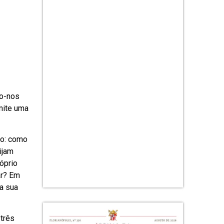
mo-nos
mite uma
lo: como
ijam
óprio
ar? Em
a sua
 três