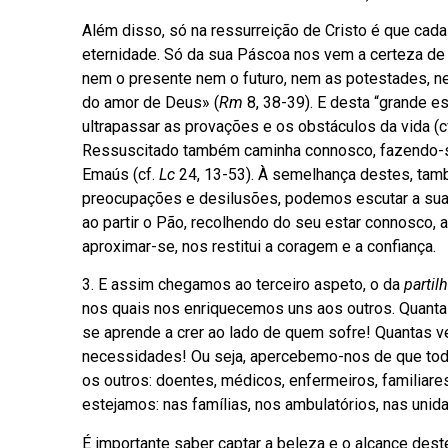
Além disso, só na ressurreição de Cristo é que cada
eternidade. Só da sua Páscoa nos vem a certeza de 
nem o presente nem o futuro, nem as potestades, ne
do amor de Deus» (
Rm
8, 38-39). E desta “grande 
ultrapassar as provações e os obstáculos da vida (cf
Ressuscitado também caminha connosco, fazendo-s
Emaús (cf.
Lc
24, 13-53). À semelhança destes, tam
preocupações e desilusões, podemos escutar a sua 
ao partir o Pão, recolhendo do seu estar connosco, 
aproximar-se, nos restitui a coragem e a confiança.
3. E assim chegamos ao terceiro aspeto, o da
partil
nos quais nos enriquecemos uns aos outros. Quanta
se aprende a crer ao lado de quem sofre! Quantas
necessidades! Ou seja, apercebemo-nos de que tod
os outros: doentes, médicos, enfermeiros, familiares
estejamos: nas famílias, nos ambulatórios, nas unida
É importante saber captar a beleza e o alcance dest