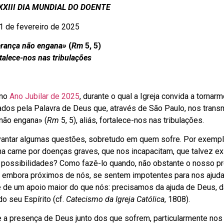
XXIII DIA MUNDIAL DO DOENTE
1 de fevereiro de 2025
erança não engana»
(
Rm
5, 5)
rtalece-nos nas tribulações
 no
Ano Jubilar de 2025
, durante o qual a Igreja convida a tornar
dos pela Palavra de Deus que, através de São Paulo, nos trans
não engana» (
Rm
5, 5), aliás, fortalece-nos nas tribulações.
antar algumas questões, sobretudo em quem sofre. Por exemp
 carne por doenças graves, que nos incapacitam, que talvez ex
 possibilidades? Como fazê-lo quando, não obstante o nosso pr
 embora próximos de nós, se sentem impotentes para nos ajud
e de um apoio maior do que nós: precisamos da ajuda de Deus, d
o seu Espírito (cf.
Catecismo da Igreja Católica
, 1808).
e a presença de Deus junto dos que sofrem, particularmente nos