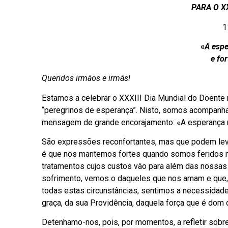
PARA O X
1
«
A esp
e fo
Queridos irmãos e irmãs!
Estamos a celebrar o XXXIII Dia Mundial do Doente
“peregrinos de esperança”. Nisto, somos acompanha
mensagem de grande encorajamento: «A esperança 
São expressões reconfortantes, mas que podem lev
é que nos mantemos fortes quando somos feridos na
tratamentos cujos custos vão para além das nossas
sofrimento, vemos o daqueles que nos amam e que,
todas estas circunstâncias, sentimos a necessidad
graça, da sua Providência, daquela força que é dom d
Detenhamo-nos, pois, por momentos, a refletir sobr