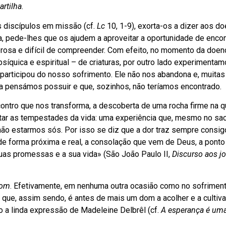
artilha
.
s discípulos em missão (cf.
Lc
10, 1-9), exorta-os a dizer aos do
ja, pede-lhes que os ajudem a aproveitar a oportunidade de enco
rosa e difícil de compreender. Com efeito, no momento da doenç
psíquica e espiritual – de criaturas, por outro lado experimentam
articipou do nosso sofrimento. Ele não nos abandona e, muitas
 pensámos possuir e que, sozinhos, não teríamos encontrado.
ontro que nos transforma, a descoberta de uma rocha firme na q
r as tempestades da vida: uma experiência que, mesmo no sacr
não estarmos sós. Por isso se diz que a dor traz sempre consi
 de forma próxima e real, a consolação que vem de Deus, a ponto
uas promessas e a sua vida» (São João Paulo II,
Discurso aos j
om
. Efetivamente, em nenhuma outra ocasião como no sofriment
ue, assim sendo, é antes de mais um dom a acolher e a cultivar
 a linda expressão de Madeleine Delbrêl (cf.
A esperança é uma