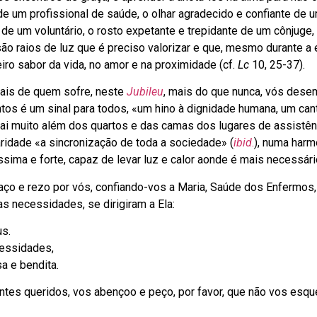
e um profissional de saúde, o olhar agradecido e confiante de 
e um voluntário, o rosto expetante e trepidante de um cônjuge,
são raios de luz que é preciso valorizar e que, mesmo durante a
ro sabor da vida, no amor e na proximidade (cf.
Lc
10, 25-37).
dais de quem sofre, neste
Jubileu
, mais do que nunca, vós des
ntos é um sinal para todos, «um hino à dignidade humana, um can
z vai muito além dos quartos e das camas dos lugares de assistê
ridade «a sincronização de toda a sociedade» (
ibid
.
), numa harm
ssima e forte, capaz de levar luz e calor aonde é mais necessári
aço e rezo por vós, confiando-vos a Maria, Saúde dos Enfermos,
s necessidades, se dirigiram a Ela:
s.
essidades,
a e bendita.
ntes queridos, vos abençoo e peço, por favor, que não vos esqu