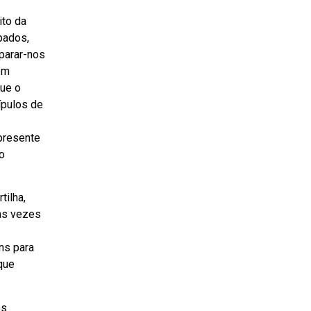
ito da
pados,
eparar-nos
em
que o
pulos de
presente
o
tilha,
as vezes
ns para
 que
os