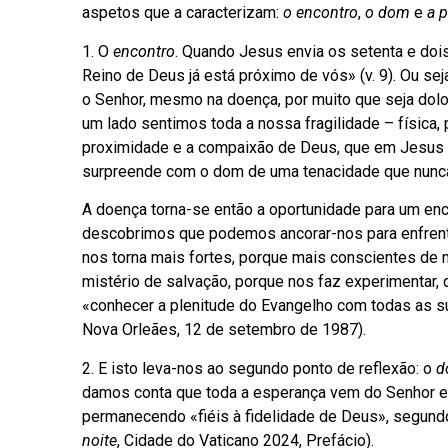
aspetos que a caracterizam:
o encontro
,
o dom
e
a p
1. O
encontro
. Quando Jesus envia os setenta e doi
Reino de Deus já está próximo de vós» (v. 9). Ou se
o Senhor, mesmo na doença, por muito que seja dolo
um lado sentimos toda a nossa fragilidade – física, 
proximidade e a compaixão de Deus, que em Jesus p
surpreende com o dom de uma tenacidade que nunca
A doença torna-se então a oportunidade para um enc
descobrimos que podemos ancorar-nos para enfrenta
nos torna mais fortes, porque mais conscientes de 
mistério de salvação, porque nos faz experimentar,
«conhecer a plenitude do Evangelho com todas as s
Nova Orleães, 12 de setembro de 1987).
2. E isto leva-nos ao segundo ponto de reflexão: o
d
damos conta que toda a esperança vem do Senhor e q
permanecendo «fiéis à fidelidade de Deus», segundo
noite
, Cidade do Vaticano 2024, Prefácio).