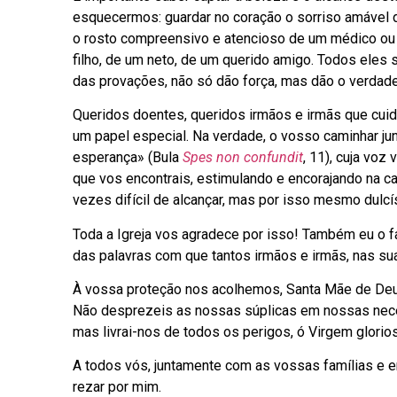
esquecermos: guardar no coração o sorriso amável d
o rosto compreensivo e atencioso de um médico ou d
filho, de um neto, de um querido amigo. Todos eles 
das provações, não só dão força, mas dão o verdadei
Queridos doentes, queridos irmãos e irmãs que cui
um papel especial. Na verdade, o vosso caminhar ju
esperança» (Bula
Spes non confundit
, 11), cuja vo
que vos encontrais, estimulando e encorajando na ca
vezes difícil de alcançar, mas por isso mesmo dulcí
Toda a Igreja vos agradece por isso! Também eu o f
das palavras com que tantos irmãos e irmãs, nas sua
À vossa proteção nos acolhemos, Santa Mãe de Deu
Não desprezeis as nossas súplicas em nossas nec
mas livrai-nos de todos os perigos, ó Virgem glorios
A todos vós, juntamente com as vossas famílias e e
rezar por mim.