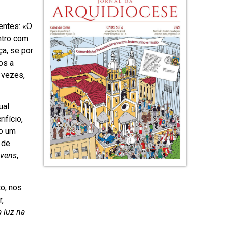
entes: «O
ntro com
a, se por
os a
 vezes,
ual
ifício,
go um
 de
ovens
,
o, nos
,
 luz na