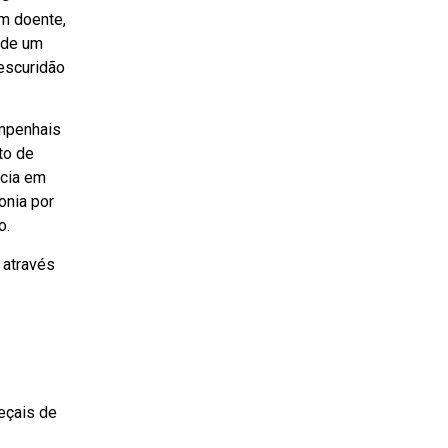
um doente,
 de um
 escuridão
empenhais
to de
ncia em
onia por
o.
 através
eçais de