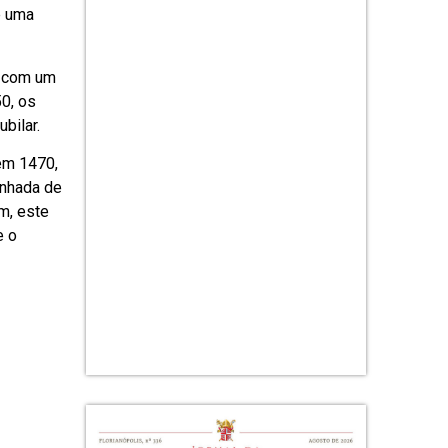
e uma
, com um
0, os
bilar.
em 1470,
inhada de
m, este
e o