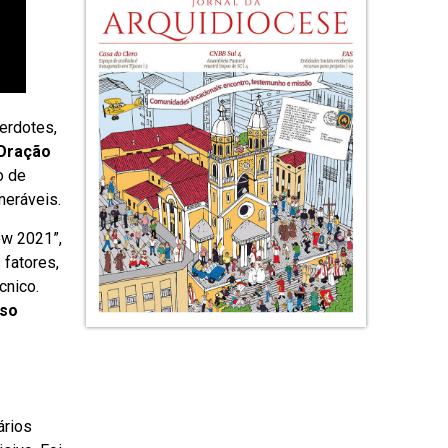
erdotes,
 Oração
o de
neráveis.
ew 2021”,
 fatores,
cnico.
sso
ários