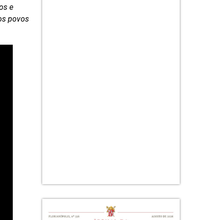
os e
 os povos