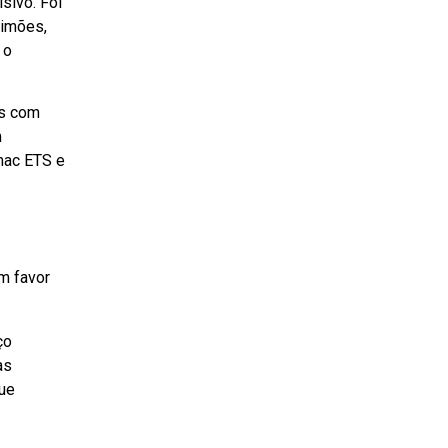
sivo. Foi
Simões,
 o
os com
m
imac ETS e
em favor
ço
as
que