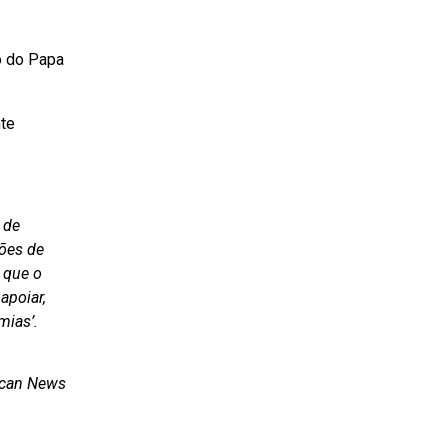
o do Papa
te
 de
ções de
 que o
apoiar,
mias’.
tican News