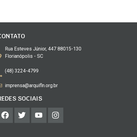
CONTATO
Rua Esteves Júnior, 447 88015-130
Florianópolis - SC
(48) 3224-4799
imprensa@arquifln.org.br
REDES SOCIAIS