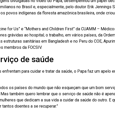
agens divulgadas no vídeo do Papa, desempenhou um papel deci
milianos no Brasil e, especialmente, pelo doutor Erik Jennings 
os povos indígenas da floresta amazônica brasileira, onde criou
ne for Us” e “Mothers and Children First” da CUAMM – Médic
res grávidas ao hospital; o trabalho, em vários países, da Orde
 as estruturas sanitárias em Bangladesh e no Peru do COE, Apur
ões membros da FOCSIV.
rviço de saúde
 enfrentam para cuidar e tratar da saúde, o Papa faz um apelo 
 todos os países do mundo que não esqueçam que um bom servi
e. Mas também quero lembrar que o serviço de saúde não é apen
ulheres que dedicam a sua vida a cuidar da saúde do outro. E 
 tantos doentes a se recuperar.”