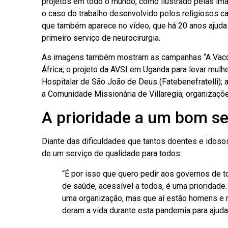
projetos em todo o mundo, como ilustrado pelas im
o caso do trabalho desenvolvido pelos religiosos ca
que também aparece no vídeo, que há 20 anos ajuda 
primeiro serviço de neurocirurgia.
As imagens também mostram as campanhas “A Vacci
África; o projeto da AVSI em Uganda para levar mulhe
Hospitalar de São João de Deus (Fatebenefratelli);
a Comunidade Missionária de Villaregia, organizaç
A prioridade a um bom se
Diante das dificuldades que tantos doentes e idosos
de um serviço de qualidade para todos:
“É por isso que quero pedir aos governos de
de saúde, acessível a todos, é uma prioridad
uma organização, mas que aí estão homens e m
deram a vida durante esta pandemia para ajudar